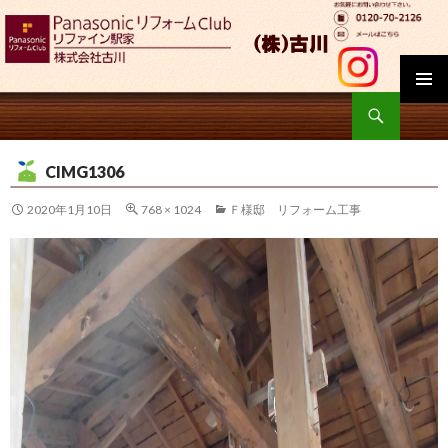
検
索
コ
ン
CIMG1306
テ
ン
2020年1月10日
768 × 1024
Ｆ様邸 リフォーム工事
ツ
へ
移
動