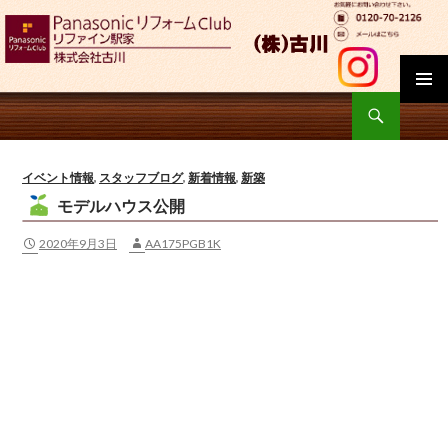
検
索
コ
ン
テ
イベント情報
,
スタッフブログ
,
新着情報
,
新築
ン
モデルハウス公開
ツ
へ
2020年9月3日
AA175PGB1K
移
動