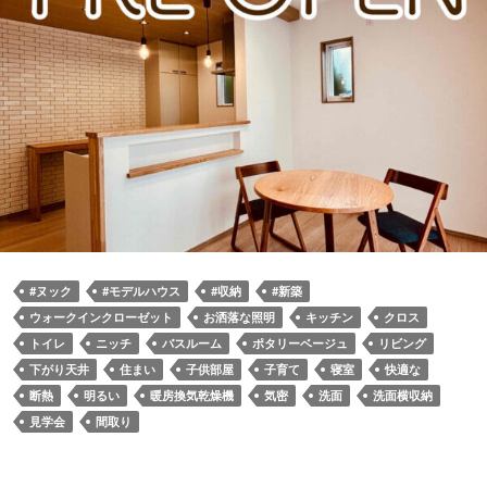
#ヌック
#モデルハウス
#収納
#新築
ウォークインクローゼット
お洒落な照明
キッチン
クロス
トイレ
ニッチ
バスルーム
ポタリーベージュ
リビング
下がり天井
住まい
子供部屋
子育て
寝室
快適な
断熱
明るい
暖房換気乾燥機
気密
洗面
洗面横収納
見学会
間取り