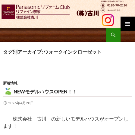
検
索
コ
ン
タグ別アーカイブ: ウォークインクローゼット
テ
ン
ツ
へ
移
新着情報
動
NEWモデルハウスOPEN！！
2026年4月20日
株式会社 古川 の新しいモデルハウスがオープンし
ます！