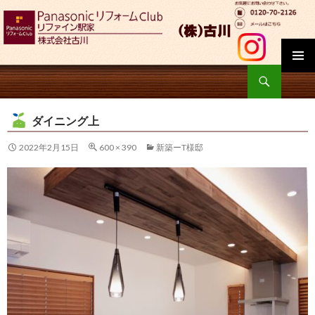
検
索
コ
ン
ダイニング上
テ
ン
2022年2月15日
600 × 390
新築ーT様邸
ツ
へ
移
動