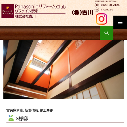
検
索
コ
ン
テ
ン
ツ
へ
移
動
古民家再生
,
新着情報
,
施工事例
S様邸