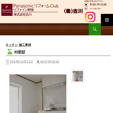
検
索
コ
ン
テ
キッチン
,
施工事例
ン
K様邸
ツ
へ
2014年10月31日
AA175PGB1K
移
動