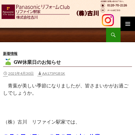
検
索
コ
ン
テ
新着情報
ン
GW休業日のお知らせ
ツ
へ
2021年4月30日
AA175PGB1K
移
動
青葉が美しい季節になりましたが、皆さまいかがお過ご
しでしょうか。
（株）古川 リファイン駅家では、