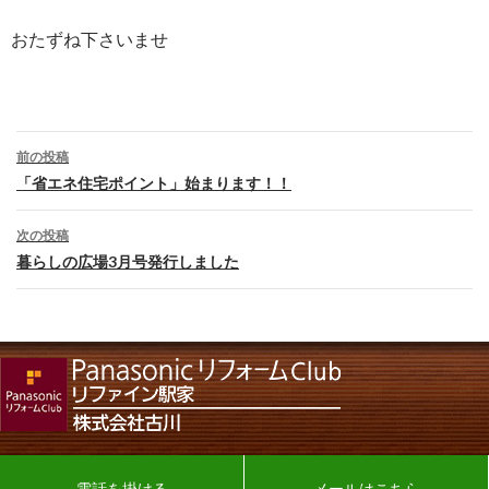
おたずね下さいませ
投
前の投稿
稿
「省エネ住宅ポイント」始まります！！
ナ
次の投稿
ビ
暮らしの広場3月号発行しました
ゲ
ー
シ
ョ
ン
電話を掛ける
メールはこちら