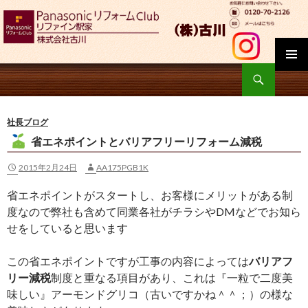
検
索
コ
ン
テ
社長ブログ
ン
省エネポイントとバリアフリーリフォーム減税
ツ
へ
2015年2月24日
AA175PGB1K
移
動
省エネポイントがスタートし、お客様にメリットがある制
度なので弊社も含めて同業各社がチラシやDMなどでお知ら
せをしていると思います
この省エネポイントですが工事の内容によっては
バリアフ
リー減税
制度と重なる項目があり、これは『一粒で二度美
味しい』アーモンドグリコ（古いですかね＾＾；）の様な