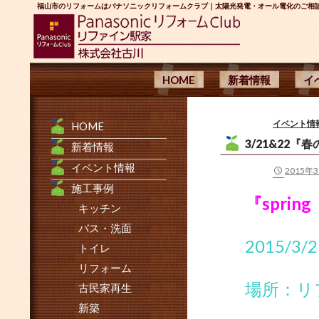
福山市のリフォームはパナソニックリフォームクラブ｜太陽光発電・オール電化のご相
コンテンツへ移動
検
HOME
新着情報
イ
索
イベント情
HOME
3/21&22
新着情報
イベント情報
2015年
施工事例
『sprin
キッチン
バス・洗面
2015/3
トイレ
リフォーム
場所：リ
古民家再生
新築