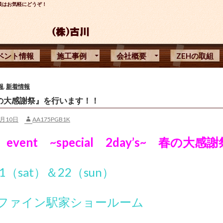
談はお気軽にどうぞ！
ベント情報
施工事例
会社概要
ZEHの取組
報
,
新着情報
『春の大感謝祭』を行います！！
3月10日
AA175PGB1K
g event ~special 2day’s~ 春の大感
/21（sat）＆22（sun）
ファイン駅家ショールーム