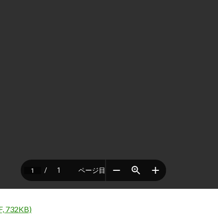
F, 732KB)