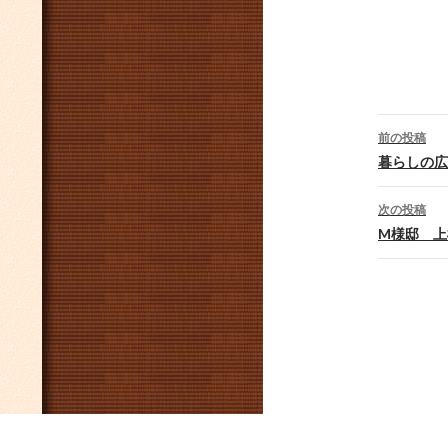
投
前の投稿
稿
暮らしの広
ナ
次の投稿
ビ
M様邸 上
ゲ
ー
シ
ョ
ン