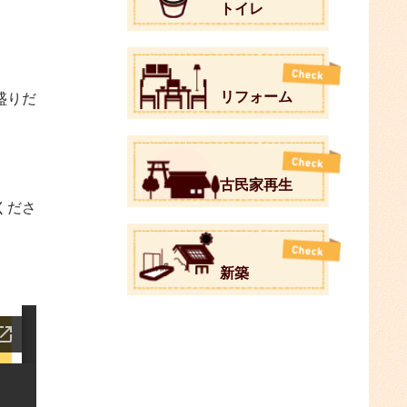
トイレ
リフォーム
盛りだ
古民家再生
くださ
新築