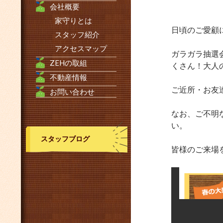
会社概要
家守りとは
日頃のご愛顧
スタッフ紹介
アクセスマップ
ガラガラ抽選
ZEHの取組
くさん！大人
不動産情報
ご近所・お友
お問い合わせ
なお、ご不明
い。
スタッフブログ
皆様のご来場