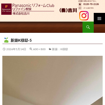
検
索
コ
ン
新築K様邸-5
テ
ン
2026年5月14日
600 × 800
新築：K様邸
ツ
へ
移
動