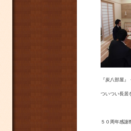
『炭八部屋』
ついつい長居
５０周年感謝