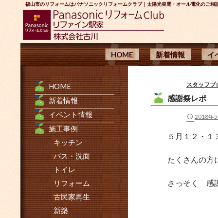
福山市のリフォームはパナソニックリフォームクラブ｜太陽光発電・オール電化のご相
コンテンツへ移動
検
HOME
新着情報
イ
索
スタッフブ
HOME
感謝祭レポ
新着情報
イベント情報
2018年
施工事例
５月１２・１
キッチン
バス・洗面
たくさんの方
トイレ
さっそく 感
リフォーム
古民家再生
新築