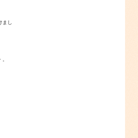
けまし
・。