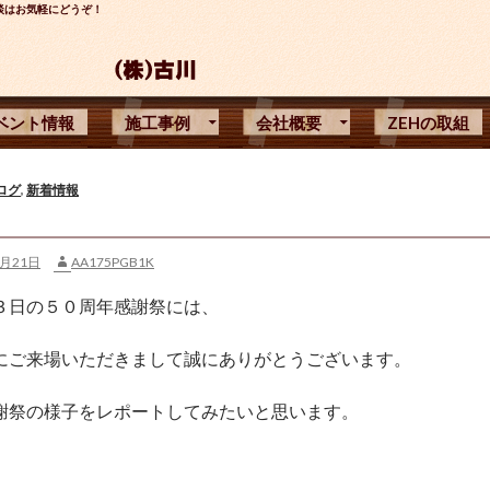
談はお気軽にどうぞ！
ベント情報
施工事例
会社概要
ZEHの取組
ログ
,
新着情報
5月21日
AA175PGB1K
３日の５０周年感謝祭には、
にご来場いただきまして誠にありがとうございます。
謝祭の様子をレポートしてみたいと思います。