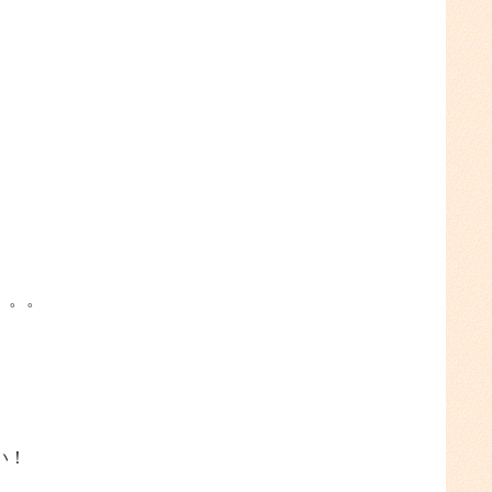
。。。
い！